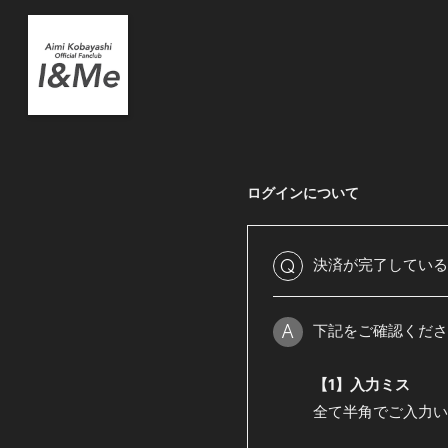
ログインについて
決済が完了している
Q
下記をご確認くださ
A
【1】入力ミス
全て半角でご入力い